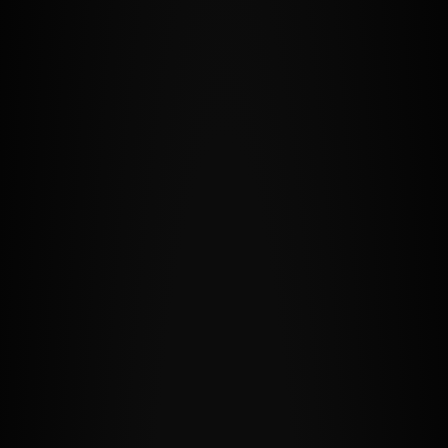
zainteresowania i
zachowania
podczas
odwiedzania naszej
strony, zwiększasz
szansę na
zobaczenie
spersonalizowanych
treści i ofert.