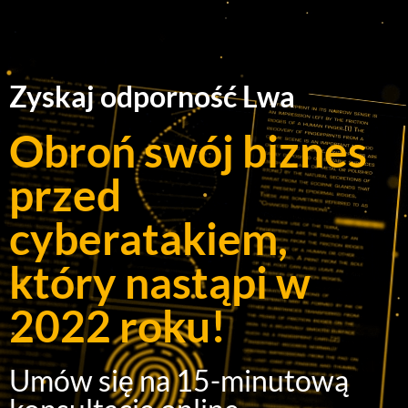
Zyskaj odporność Lwa
Obroń swój biznes
przed
cyberatakiem,
który nastąpi w
2022 roku!
Umów się na 15-minutową