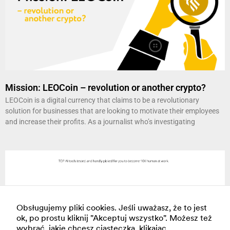
Mission: LEOCoin – revolution or another crypto?
LEOCoin is a digital currency that claims to be a revolutionary
solution for businesses that are looking to motivate their employees
and increase their profits. As a journalist who’s investigating
Obsługujemy pliki cookies. Jeśli uważasz, że to jest
ok, po prostu kliknij "Akceptuj wszystko". Możesz też
wybrać, jakie chcesz ciasteczka, klikając