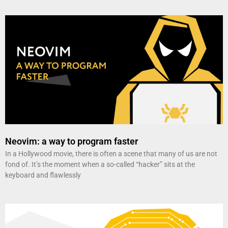
Neovim: a way to program faster
In a Hollywood movie, there is often a scene that many of us are not
fond of. It’s the moment when a so-called “hacker” sits at the
keyboard and flawlessly