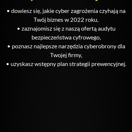
strona jest
używana.
•
dowiesz się, jakie cyber zagrożenia czyhają na
Twój biznes w 2022 roku,
• zaznajomisz się z naszą ofertą audytu
Doświadczenie
Aby nasza strona
bezpieczeństwa cyfrowego,
internetowa
• poznasz najlepsze narzędzia cyberobrony dla
działała jak
najlepiej podczas
Twojej firmy,
twojego przejścia
• uzyskasz wstępny plan strategii prewencyjnej.
na nią. Jeśli
odrzucisz te pliki
cookie, niektóre
funkcje znikną ze
strony
internetowej.
Marketing
Udostępniając
swoje