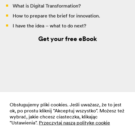
strona jest
What is Digital Transformation?
używana.
How to prepare the brief for innovation.
I have the idea – what to do next?
Doświadczenie
Aby nasza strona
Get your free eBook
internetowa
działała jak
najlepiej podczas
twojego przejścia
na nią. Jeśli
odrzucisz te pliki
cookie, niektóre
funkcje znikną ze
strony
internetowej.
Obsługujemy pliki cookies. Jeśli uważasz, że to jest
ok, po prostu kliknij "Akceptuj wszystko". Możesz też
wybrać, jakie chcesz ciasteczka, klikając
Marketing
Next-gen Software
"Ustawienia".
Przeczytaj naszą politykę cookie
Udostępniając
swoje
LEOCODE Sp. z o.o.